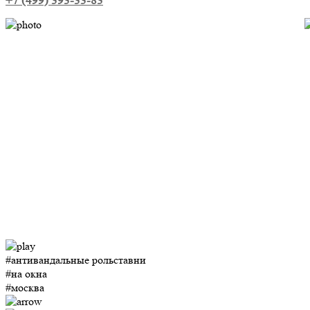
+7 (499) 393-33-83
#антивандальные рольставни
#на окна
#москва