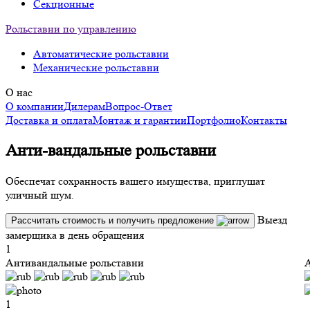
Секционные
Рольставни по управлению
Автоматические рольставни
Механические рольставни
О нас
О компании
Дилерам
Вопрос-Ответ
Доставка и оплата
Монтаж и гарантии
Портфолио
Контакты
А
Анти-вандальные рольставни
О
Обеспечат сохранность вашего имущества, приглушат
уличный шум.
з
Выезд
Рассчитать стоимость и получить предложение
замерщика в день обращения
1
Антивандальные рольставни
А
1