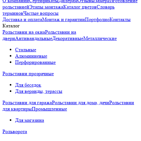
О компании
Сертификаты
Дилерам
Отзывы
Замер
Изготовление
рольставней
Этапы монтажа
Каталог цветов
Словарь
терминов
Частые вопросы
Доставка и оплата
Монтаж и гарантии
Портфолио
Контакты
Каталог
Рольставни на окна
Рольставни на
двери
Антивандальные
Декоративные
Металлические
Стальные
Алюминиевые
Перфорированные
Рольставни прозрачные
Для беседок
Для веранды, терассы
Рольставни для гаража
Рольставни для дома, дачи
Рольставни
для квартиры
Промышленные
Для магазина
Рольворота