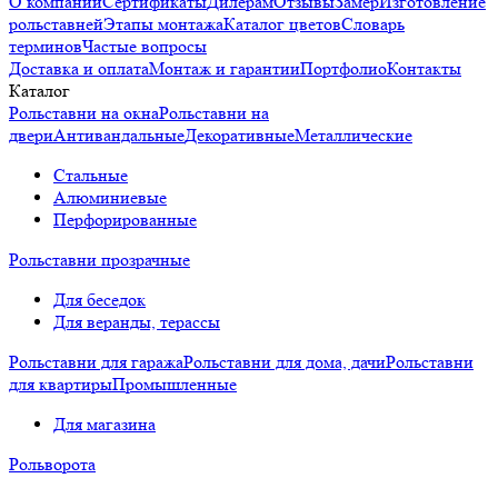
О компании
Сертификаты
Дилерам
Отзывы
Замер
Изготовление
рольставней
Этапы монтажа
Каталог цветов
Словарь
терминов
Частые вопросы
Доставка и оплата
Монтаж и гарантии
Портфолио
Контакты
Каталог
Рольставни на окна
Рольставни на
двери
Антивандальные
Декоративные
Металлические
Стальные
Алюминиевые
Перфорированные
Рольставни прозрачные
Для беседок
Для веранды, терассы
Рольставни для гаража
Рольставни для дома, дачи
Рольставни
для квартиры
Промышленные
Для магазина
Рольворота