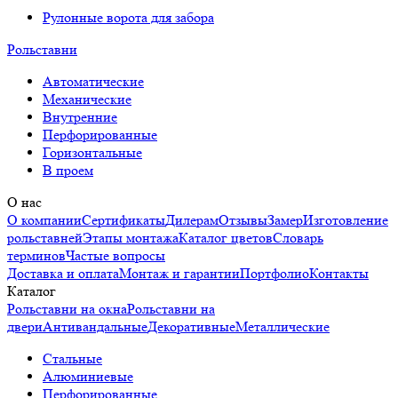
Рулонные ворота для забора
Рольставни
Автоматические
Механические
Внутренние
Перфорированные
Горизонтальные
В проем
О нас
О компании
Сертификаты
Дилерам
Отзывы
Замер
Изготовление
рольставней
Этапы монтажа
Каталог цветов
Словарь
терминов
Частые вопросы
Доставка и оплата
Монтаж и гарантии
Портфолио
Контакты
Каталог
Рольставни на окна
Рольставни на
двери
Антивандальные
Декоративные
Металлические
Стальные
Алюминиевые
Перфорированные