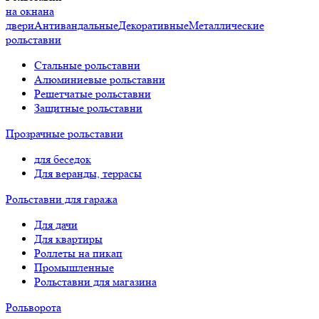
на окна
на
двери
Антивандальные
Декоративные
Металлические
рольставни
Стальные рольставни
Алюминиевые рольставни
Решетчатые рольставни
Защитные рольставни
Прозрачные рольставни
для беседок
Для веранды, террасы
Рольставни для гаража
Для дачи
Для квартиры
Роллеты на пикап
Промышленные
Рольставни для магазина
Рольворота