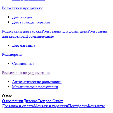
Рольставни прозрачные
Для беседок
Для веранды, терассы
Рольставни для гаража
Рольставни для дома, дачи
Рольставни
для квартиры
Промышленные
Для магазина
Рольворота
Секционные
Рольставни по управлению
Автоматические рольставни
Механические рольставни
О нас
О компании
Дилерам
Вопрос-Ответ
Доставка и оплата
Монтаж и гарантии
Портфолио
Контакты
А