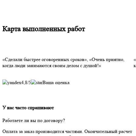
Объяснит все этапы работы и назове
и сроки.
Карта выполненных работ
«Сделали быстрее оговоренных сроков», «Очень приятно,
«
когда люди занимаются своим делом с душой!»
к
4,8
/5
Ваша оценка
У нас часто спрашивают
Работаете ли вы по договору?
Оплата за заказ производится частями. Окончательный расчет