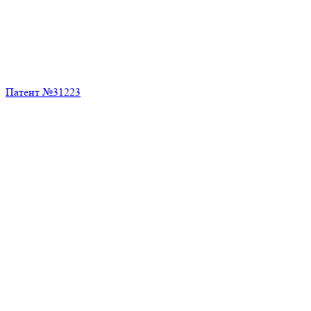
Патент №31223
Длительность: 2:32 мин