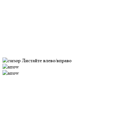
Листайте влево/вправо
Замер
Оставьте заявку,
договоритесь о времени
Специалист приедет к вам на замер в
с образцами материалов
Порекомендует изделие, которое под
места установки