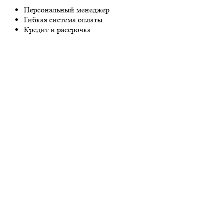
Персональный менеджер
Гибкая система оплаты
Кредит и рассрочка
Введите номер телефона
Получить консультацию
Политика конфиденциальности
Нажимая кнопку вы соглашаетесь с условиями
П
конфиденциальности