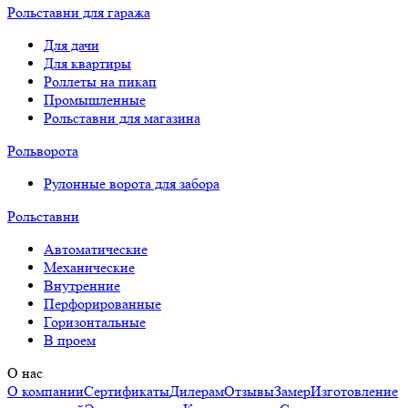
Рольставни для гаража
Для дачи
Для квартиры
Роллеты на пикап
Промышленные
Рольставни для магазина
Рольворота
Рулонные ворота для забора
Рольставни
Автоматические
Механические
Внутренние
Перфорированные
Горизонтальные
В проем
О нас
О компании
Сертификаты
Дилерам
Отзывы
Замер
Изготовление