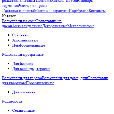
рольставней
Этапы монтажа
Каталог цветов
Словарь
терминов
Частые вопросы
Доставка и оплата
Монтаж и гарантии
Портфолио
Контакты
Каталог
Рольставни на окна
Рольставни на
двери
Антивандальные
Декоративные
Металлические
Стальные
Алюминиевые
Перфорированные
Рольставни прозрачные
Для беседок
Для веранды, терассы
Рольставни для гаража
Рольставни для дома, дачи
Рольставни
для квартиры
Промышленные
Для магазина
Рольворота
Секционные