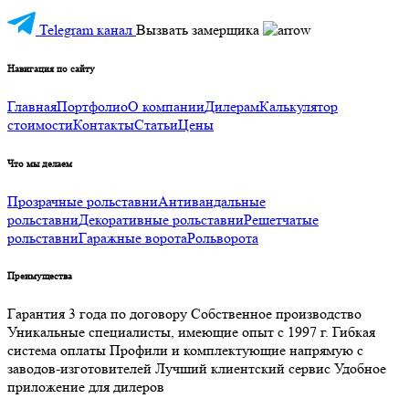
Telegram канал
Вызвать замерщика
Навигация по сайту
Главная
Портфолио
О компании
Дилерам
Калькулятор
стоимости
Контакты
Статьи
Цены
Что мы делаем
Прозрачные рольставни
Антивандальные
рольставни
Декоративные рольставни
Решетчатые
рольставни
Гаражные ворота
Рольворота
Преимущества
Гарантия 3 года по договору
Собственное производство
Уникальные специалисты, имеющие опыт с 1997 г.
Гибкая
система оплаты
Профили и комплектующие напрямую с
заводов-изготовителей
Лучший клиентский сервис
Удобное
приложение для дилеров