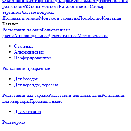
О компании
Сертификаты
Дилерам
Отзывы
Замер
Изготовление
рольставней
Этапы монтажа
Каталог цветов
Словарь
терминов
Частые вопросы
Доставка и оплата
Монтаж и гарантии
Портфолио
Контакты
Каталог
Рольставни на окна
Рольставни на
двери
Антивандальные
Декоративные
Металлические
Стальные
Алюминиевые
Перфорированные
Рольставни прозрачные
Для беседок
Для веранды, терассы
Рольставни для гаража
Рольставни для дома, дачи
Рольставни
для квартиры
Промышленные
Для магазина
Рольворота