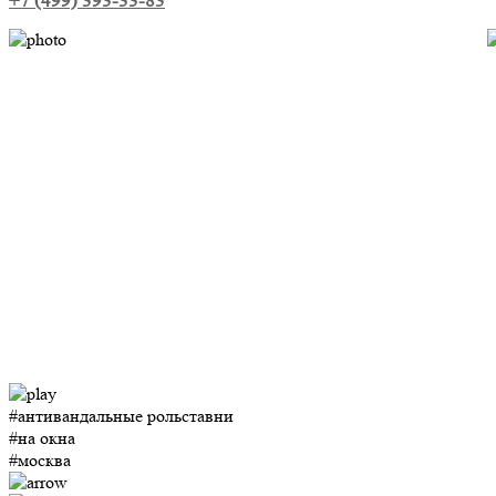
+7 (499) 393-33-83
#антивандальные рольставни
#на окна
#москва