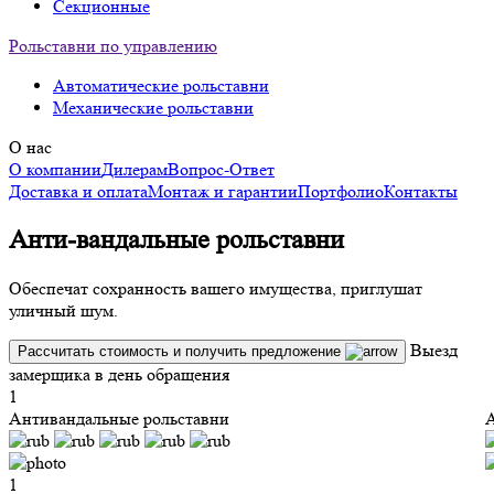
Секционные
Рольставни по управлению
Автоматические рольставни
Механические рольставни
О нас
О компании
Дилерам
Вопрос-Ответ
Доставка и оплата
Монтаж и гарантии
Портфолио
Контакты
А
Анти-вандальные рольставни
О
Обеспечат сохранность вашего имущества, приглушат
уличный шум.
з
Выезд
Рассчитать стоимость и получить предложение
замерщика в день обращения
1
Антивандальные рольставни
А
1