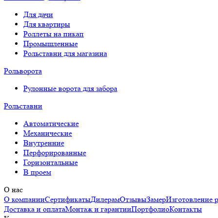
Для дачи
Для квартиры
Роллеты на пикап
Промышленные
Рольставни для магазина
Рольворота
Рулонные ворота для забора
Рольставни
Автоматические
Механические
Внутренние
Перфорированные
Горизонтальные
В проем
О нас
О компании
Сертификаты
Дилерам
Отзывы
Замер
Изготовление 
Доставка и оплата
Монтаж и гарантии
Портфолио
Контакты