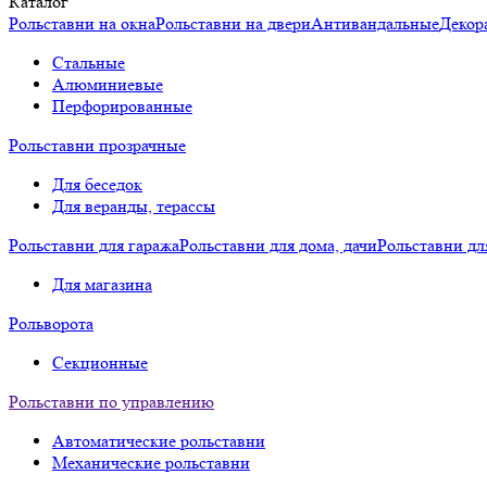
Каталог
Рольставни на окна
Рольставни на двери
Антивандальные
Декор
Стальные
Алюминиевые
Перфорированные
Рольставни прозрачные
Для беседок
Для веранды, терассы
Рольставни для гаража
Рольставни для дома, дачи
Рольставни дл
Для магазина
Рольворота
Секционные
Рольставни по управлению
Автоматические рольставни
Механические рольставни