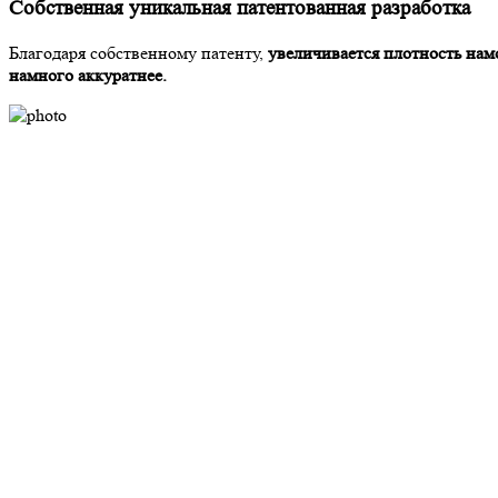
Собственная уникальная
патентованная разработка
Благодаря собственному патенту,
увеличивается плотность нам
намного аккуратнее.
Узнайте точную стоимость на замере
Специалист приедет в удобное для Вас время, п
Введите номер телефона
Вызвать замерщика
policy