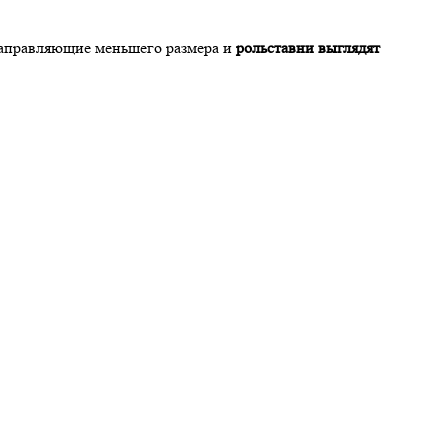
 направляющие меньшего размера и
рольставни выглядят
ет образцы материалов, из которых будут изготовлены изделия