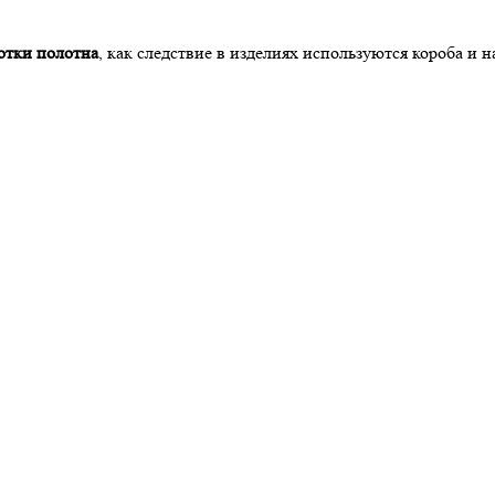
отки полотна
, как следствие в изделиях используются короба и
роконсультирует по всем интересующим вопросам, а также привез