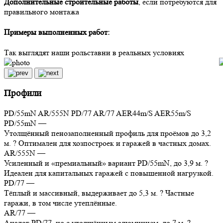
Дополнительные строительные работы
, если потребуются для
правильного монтажа
Примеры выполненных работ:
Так выглядят наши рольставни в реальных условиях
Профили
PD/55mN
AR/555N
PD/77
AR/77
AER44m/S
AER55m/S
PD/55mN
—
Утолщённый пенозаполненный профиль для проёмов до 3,2
м. ? Оптимален для хозпостроек и гаражей в частных домах.
AR/555N
—
Усиленный и «премиальный» вариант PD/55mN, до 3,9 м. ?
Идеален для капитальных гаражей с повышенной нагрузкой.
PD/77
—
Тёплый и массивный, выдерживает до 5,3 м. ? Частные
гаражи, в том числе утеплённые.
AR/77
—
Аналог PD/77, но с утолщённым алюминием, до 7 м. ?