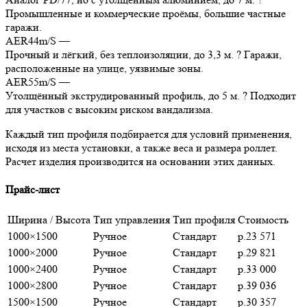
Промышленные и коммерческие проёмы, большие частные
гаражи.
AER44m/S
—
Прочный и лёгкий, без теплоизоляции, до 3,3 м. ? Гаражи,
расположенные на улице, уязвимые зоны.
AER55m/S
—
Утолщённый экструдированный профиль, до 5 м. ? Подходит
для участков с высоким риском вандализма.
Каждый тип профиля подбирается для условий применения,
исходя из места установки, а также веса и размера роллет.
Расчет изделия производится на основании этих данных.
Прайс-лист
Ширина / Высота
Тип управления
Тип профиля
Стоимость
1000×1500
Ручное
Стандарт
р.23 571
1000×2000
Ручное
Стандарт
р.29 821
1000×2400
Ручное
Стандарт
р.33 000
1000×2800
Ручное
Стандарт
р.39 036
1500×1500
Ручное
Стандарт
р.30 357