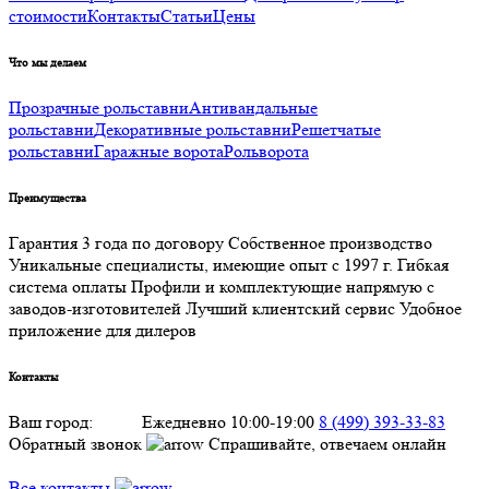
стоимости
Контакты
Статьи
Цены
Что мы делаем
Прозрачные рольставни
Антивандальные
рольставни
Декоративные рольставни
Решетчатые
рольставни
Гаражные ворота
Рольворота
Преимущества
Гарантия 3 года по договору
Собственное производство
Уникальные специалисты, имеющие опыт с 1997 г.
Гибкая
система оплаты
Профили и комплектующие напрямую с
заводов-изготовителей
Лучший клиентский сервис
Удобное
приложение для дилеров
Контакты
Ваш город:
Клин
Ежедневно 10:00-19:00
8 (499) 393-33-83
Обратный звонок
Спрашивайте, отвечаем онлайн
Все контакты