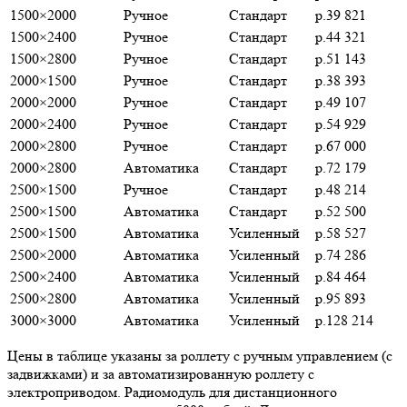
1500×2000
Ручное
Стандарт
р.39 821
1500×2400
Ручное
Стандарт
р.44 321
1500×2800
Ручное
Стандарт
р.51 143
2000×1500
Ручное
Стандарт
р.38 393
2000×2000
Ручное
Стандарт
р.49 107
2000×2400
Ручное
Стандарт
р.54 929
2000×2800
Ручное
Стандарт
р.67 000
2000×2800
Автоматика
Стандарт
р.72 179
2500×1500
Ручное
Стандарт
р.48 214
2500×1500
Автоматика
Стандарт
р.52 500
2500×1500
Автоматика
Усиленный
р.58 527
2500×2000
Автоматика
Усиленный
р.74 286
2500×2400
Автоматика
Усиленный
р.84 464
2500×2800
Автоматика
Усиленный
р.95 893
3000×3000
Автоматика
Усиленный
р.128 214
Цены в таблице указаны за роллету с ручным управлением (с
задвижками) и за автоматизированную роллету с
электроприводом. Радиомодуль для дистанционного