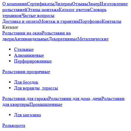
О компании
Сертификаты
Дилерам
Отзывы
Замер
Изготовление
рольставней
Этапы монтажа
Каталог цветов
Словарь
терминов
Частые вопросы
Доставка и оплата
Монтаж и гарантии
Портфолио
Контакты
Каталог
Рольставни на окна
Рольставни на
двери
Антивандальные
Декоративные
Металлические
Стальные
Алюминиевые
Перфорированные
Рольставни прозрачные
Для беседок
Для веранды, терассы
Рольставни для гаража
Рольставни для дома, дачи
Рольставни
для квартиры
Промышленные
Для магазина
Рольворота