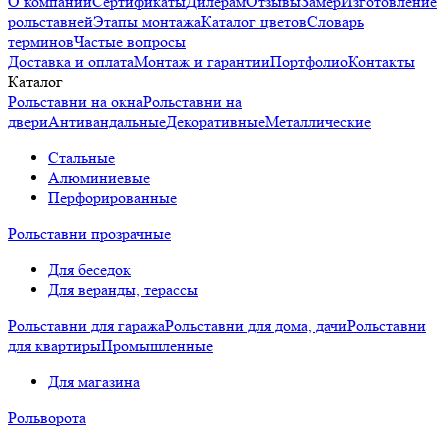
О компании
Сертификаты
Дилерам
Отзывы
Замер
Изготовление
рольставней
Этапы монтажа
Каталог цветов
Словарь
терминов
Частые вопросы
Доставка и оплата
Монтаж и гарантии
Портфолио
Контакты
Каталог
Рольставни на окна
Рольставни на
двери
Антивандальные
Декоративные
Металлические
Стальные
Алюминиевые
Перфорированные
Рольставни прозрачные
Для беседок
Для веранды, терассы
Рольставни для гаража
Рольставни для дома, дачи
Рольставни
для квартиры
Промышленные
Для магазина
Рольворота