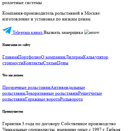
роллетные системы
Компания-производитель рольставней в Москве:
изготовление и установка по низким ценам.
Telegram канал
Вызвать замерщика
Навигация по сайту
Главная
Портфолио
О компании
Дилерам
Калькулятор
стоимости
Контакты
Статьи
Цены
Что мы делаем
Прозрачные рольставни
Антивандальные
рольставни
Декоративные рольставни
Решетчатые
рольставни
Гаражные ворота
Рольворота
Преимущества
Гарантия 3 года по договору
Собственное производство
Уникальные специалисты, имеющие опыт с 1997 г.
Гибкая