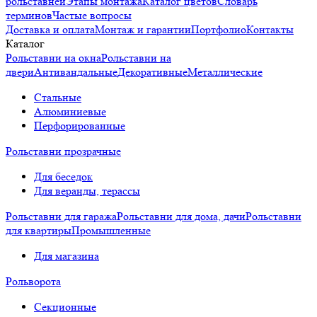
рольставней
Этапы монтажа
Каталог цветов
Словарь
терминов
Частые вопросы
Доставка и оплата
Монтаж и гарантии
Портфолио
Контакты
Каталог
Рольставни на окна
Рольставни на
двери
Антивандальные
Декоративные
Металлические
Стальные
Алюминиевые
Перфорированные
Рольставни прозрачные
Для беседок
Для веранды, терассы
Рольставни для гаража
Рольставни для дома, дачи
Рольставни
для квартиры
Промышленные
Для магазина
Рольворота
Секционные