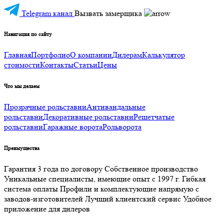
Telegram канал
Вызвать замерщика
Навигация по сайту
Главная
Портфолио
О компании
Дилерам
Калькулятор
стоимости
Контакты
Статьи
Цены
Что мы делаем
Прозрачные рольставни
Антивандальные
рольставни
Декоративные рольставни
Решетчатые
рольставни
Гаражные ворота
Рольворота
Преимущества
Гарантия 3 года по договору
Собственное производство
Уникальные специалисты, имеющие опыт с 1997 г.
Гибкая
система оплаты
Профили и комплектующие напрямую с
заводов-изготовителей
Лучший клиентский сервис
Удобное
приложение для дилеров