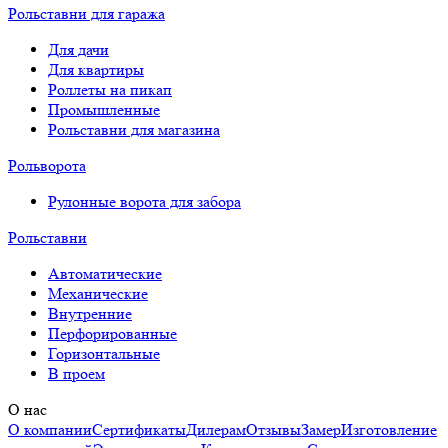
Рольставни для гаража
Для дачи
Для квартиры
Роллеты на пикап
Промышленные
Рольставни для магазина
Рольворота
Рулонные ворота для забора
Рольставни
Автоматические
Механические
Внутренние
Перфорированные
Горизонтальные
В проем
О нас
О компании
Сертификаты
Дилерам
Отзывы
Замер
Изготовление