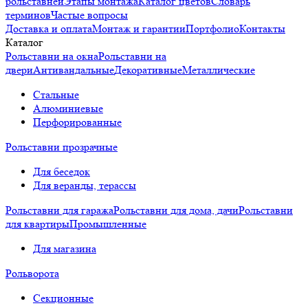
рольставней
Этапы монтажа
Каталог цветов
Словарь
терминов
Частые вопросы
Доставка и оплата
Монтаж и гарантии
Портфолио
Контакты
Каталог
Рольставни на окна
Рольставни на
двери
Антивандальные
Декоративные
Металлические
Стальные
Алюминиевые
Перфорированные
Рольставни прозрачные
Для беседок
Для веранды, терассы
Рольставни для гаража
Рольставни для дома, дачи
Рольставни
для квартиры
Промышленные
Для магазина
Рольворота
Секционные