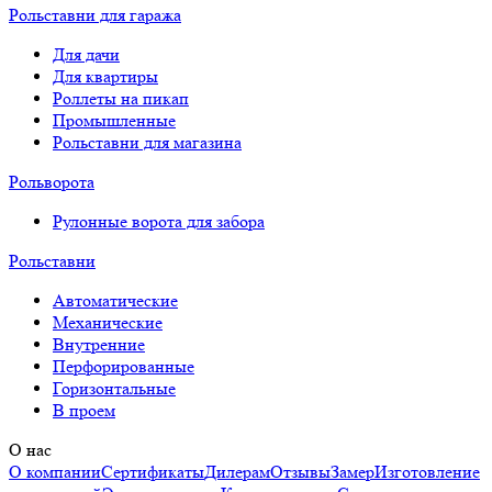
Рольставни для гаража
Для дачи
Для квартиры
Роллеты на пикап
Промышленные
Рольставни для магазина
Рольворота
Рулонные ворота для забора
Рольставни
Автоматические
Механические
Внутренние
Перфорированные
Горизонтальные
В проем
О нас
О компании
Сертификаты
Дилерам
Отзывы
Замер
Изготовление