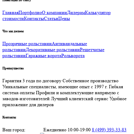
Навигация по сайту
Главная
Портфолио
О компании
Дилерам
Калькулятор
стоимости
Контакты
Статьи
Цены
Что мы делаем
Прозрачные рольставни
Антивандальные
рольставни
Декоративные рольставни
Решетчатые
рольставни
Гаражные ворота
Рольворота
Преимущества
Гарантия 3 года по договору
Собственное производство
Уникальные специалисты, имеющие опыт с 1997 г.
Гибкая
система оплаты
Профили и комплектующие напрямую с
заводов-изготовителей
Лучший клиентский сервис
Удобное
приложение для дилеров
Контакты
Ваш город:
Москва
Ежедневно 10:00-19:00
8 (499) 393-33-83