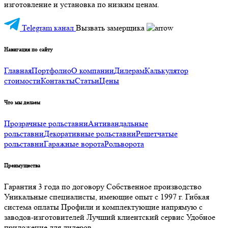
изготовление и установка по низким ценам.
Telegram канал
Вызвать замерщика
Навигация по сайту
Главная
Портфолио
О компании
Дилерам
Калькулятор
стоимости
Контакты
Статьи
Цены
Что мы делаем
Прозрачные рольставни
Антивандальные
рольставни
Декоративные рольставни
Решетчатые
рольставни
Гаражные ворота
Рольворота
Преимущества
Гарантия 3 года по договору
Собственное производство
Уникальные специалисты, имеющие опыт с 1997 г.
Гибкая
система оплаты
Профили и комплектующие напрямую с
заводов-изготовителей
Лучший клиентский сервис
Удобное
приложение для дилеров