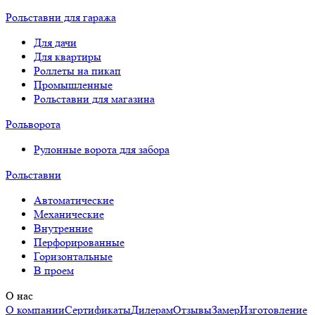
Рольставни для гаража
Для дачи
Для квартиры
Роллеты на пикап
Промышленные
Рольставни для магазина
Рольворота
Рулонные ворота для забора
Рольставни
Автоматические
Механические
Внутренние
Перфорированные
Горизонтальные
В проем
О нас
О компании
Сертификаты
Дилерам
Отзывы
Замер
Изготовление