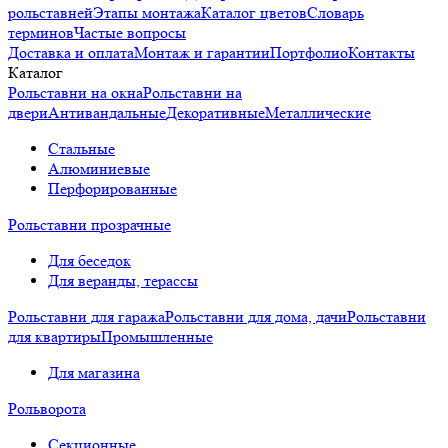
рольставней
Этапы монтажа
Каталог цветов
Словарь
терминов
Частые вопросы
Доставка и оплата
Монтаж и гарантии
Портфолио
Контакты
Каталог
Рольставни на окна
Рольставни на
двери
Антивандальные
Декоративные
Металлические
Стальные
Алюминиевые
Перфорированные
Рольставни прозрачные
Для беседок
Для веранды, терассы
Рольставни для гаража
Рольставни для дома, дачи
Рольставни
для квартиры
Промышленные
Для магазина
Рольворота
Секционные