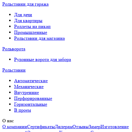
Рольставни для гаража
Для дачи
Для квартиры
Роллеты на пикап
Промышленные
Рольставни для магазина
Рольворота
Рулонные ворота для забора
Рольставни
Автоматические
Механические
Внутренние
Перфорированные
Горизонтальные
В проем
О нас
О компании
Сертификаты
Дилерам
Отзывы
Замер
Изготовление